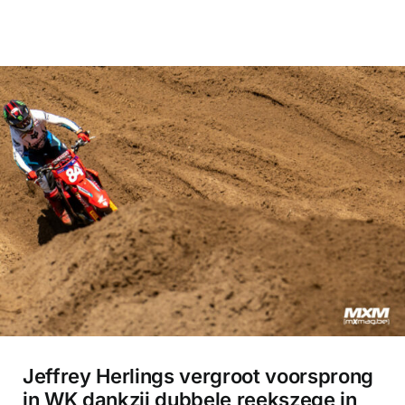
Jeffrey Herlings vergroot voorsprong
in WK dankzij dubbele reekszege in