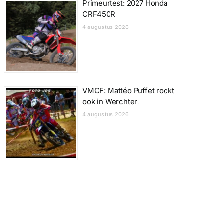
Primeurtest: 2027 Honda
CRF450R
4 augustus 2026
VMCF: Mattéo Puffet rockt
ook in Werchter!
4 augustus 2026