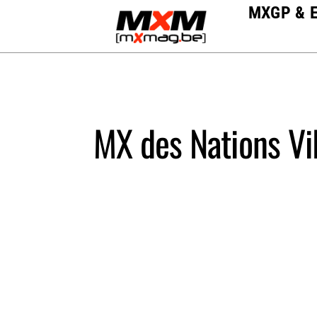
Skip
MXGP & 
to
content
MX des Nations Vi