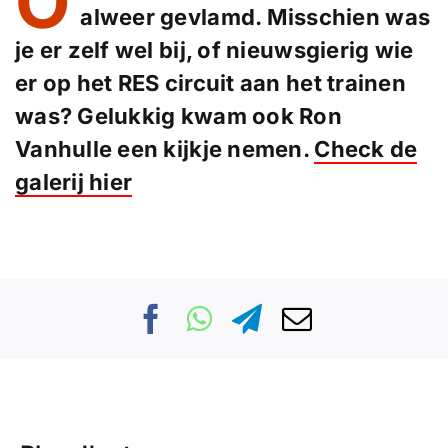
O
alweer gevlamd. Misschien was
je er zelf wel bij, of nieuwsgierig wie
er op het RES circuit aan het trainen
was? Gelukkig kwam ook Ron
Vanhulle een kijkje nemen.
Check de
galerij hier