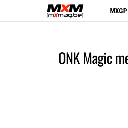
Skip
MXGP
to
content
ONK Magic me