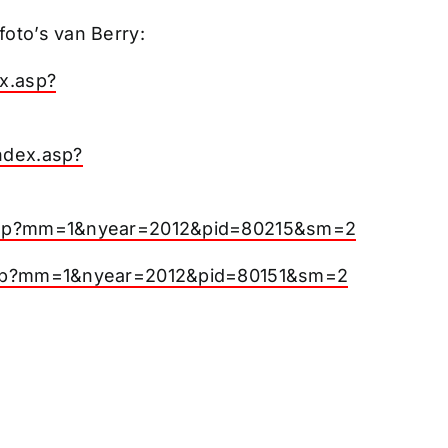
oto’s van Berry:
ex.asp?
ndex.asp?
x.asp?mm=1&nyear=2012&pid=80215&sm=2
.asp?mm=1&nyear=2012&pid=80151&sm=2