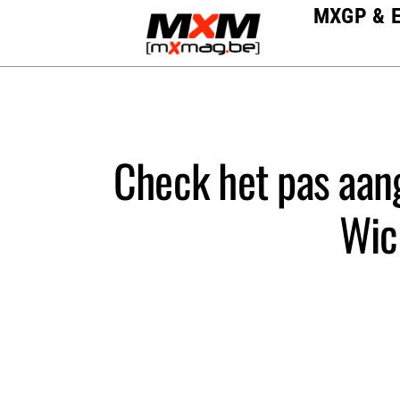
Skip
MXGP & 
to
content
Check het pas aang
Wic