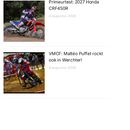
Primeurtest: 2027 Honda
CRF450R
4 augustus 2026
VMCF: Mattéo Puffet rockt
ook in Werchter!
4 augustus 2026