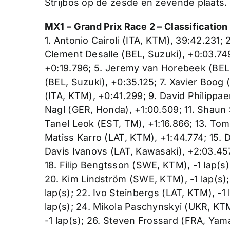
Strijbos op de zesde en zevende plaats.
MX1 – Grand Prix Race 2 – Classification
1. Antonio Cairoli (ITA, KTM), 39:42.231;
Clement Desalle (BEL, Suzuki), +0:03.749
+0:19.796; 5. Jeremy van Horebeek (BEL, 
(BEL, Suzuki), +0:35.125; 7. Xavier Boog
(ITA, KTM), +0:41.299; 9. David Philippae
Nagl (GER, Honda), +1:00.509; 11. Shaun
Tanel Leok (EST, TM), +1:16.866; 13. To
Matiss Karro (LAT, KTM), +1:44.774; 15. D
Davis Ivanovs (LAT, Kawasaki), +2:03.457;
18. Filip Bengtsson (SWE, KTM), -1 lap(s)
20. Kim Lindström (SWE, KTM), -1 lap(s)
lap(s); 22. Ivo Steinbergs (LAT, KTM), -
lap(s); 24. Mikola Paschynskyi (UKR, KTM)
-1 lap(s); 26. Steven Frossard (FRA, Yam