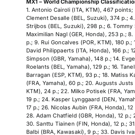
MX1 – World Championship Classificatio
1. Antonio Cairoli (ITA, KTM), 467 points;
Clement Desalle (BEL, Suzuki), 374 p.; 4
Strijbos (BEL, Suzuki), 298 p.; 6. Tommy 
Maximilian Nagl (GER, Honda), 253 p.; 8
p.; 9. Rui Goncalves (POR, KTM), 180 p.; 1
David Philippaerts (ITA, Honda), 166 p.; 
Simpson (GBR, Yamaha), 148 p.; 14. Evge
Roelants (BEL, Yamaha), 129 p.; 16. Tanel
Barragan (ESP, KTM), 93 p.; 18. Matiss K
(FRA, Yamaha), 60 p.; 20. Augusts Justs (
KTM), 24 p.; 22. Milko Potisek (FRA, Ya
19 p.; 24. Kasper Lynggaard (DEN, Yamaha
17 p.; 26. Nicolas Aubin (FRA, Honda), 12 
28. Adam Chatfield (GBR, Honda), 12 p.; 
30. Santtu Tiainen (FIN, Honda), 12 p.; 31
Balbi (BRA, Kawasaki), 9 p.; 33. Davis Iv