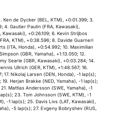
 2. Ken de Dycker (BEL, KTM), +0:01.399; 3.
; 4. Gautier Paulin (FRA, Kawasaki),
Kawasaki), +0:26.109; 6. Kevin Strijbos
 (FRA, KTM), +0:38.596; 8. Davide Guarneri
rts (ITA, Honda), +0:54.992; 10. Maximilian
 Simpson (GBR, Yamaha), +1:13.050; 12.
mmy Searle (GBR, Kawasaki), +0:03.284; 14.
ennis Ullrich (GER, KTM), +1:48.567; 16.
 17. Nikolaj Larsen (DEN, Honda), -1 lap(s);
; 19. Herjan Brakke (NED, Yamaha), -1 lap(s);
; 21. Mattias Andersson (SWE, Yamaha), -1
1 lap(s); 23. Tom Johnsson (SWE, KTM), -1
, -1 lap(s); 25. Davis Livs (LAT, Kawasaki),
aha), -5 lap(s); 27. Evgeny Bobryshev (RUS,