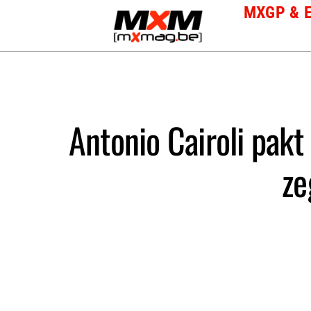
Skip
MXGP & 
to
content
Antonio Cairoli pakt
ze