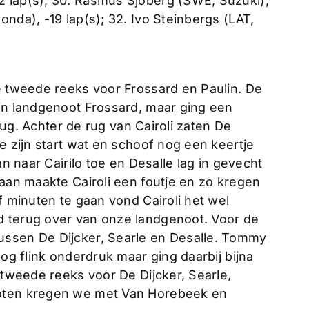
2 lap(s); 30. Rasmus Sjöberg (SWE, Suzuki),
nda), -19 lap(s); 32. Ivo Steinbergs (LAT,
ze tweede reeks voor Frossard en Paulin. De
ijn landgenoot Frossard, maar ging een
erug. Achter de rug van Cairoli zaten De
e zijn start wat en schoof nog een keertje
an naar Cairilo toe en Desalle lag in gevecht
gaan maakte Cairoli een foutje en zo kregen
f minuten te gaan vond Cairoli het wel
d terug over van onze landgenoot. Voor de
ussen De Dijcker, Searle en Desalle. Tommy
nog flink onderdruk maar ging daarbij bijna
e tweede reeks voor De Dijcker, Searle,
noten kregen we met Van Horebeek en