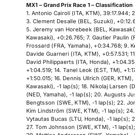
MX1 – Grand Prix Race 1 – Classification
1. Antonio Cairoli (ITA, KTM), 39:17.944;
3. Clement Desalle (BEL, Suzuki), +0:12.
5. Jeremy van Horebeek (BEL, Kawasaki)
Kawasaki), +0:26.765; 7. Gautier Paulin 
Frossard (FRA, Yamaha), +0:34.768; 9. Ke
Davide Guarneri (ITA, KTM), +0:57.531; 1
David Philippaerts (ITA, Honda), +1:04.
+1:04.519; 14. Tanel Leok (EST, TM), +1:1
+1:50.015; 16. Dennis Ullrich (GER, KTM),
Kawasaki), -1 lap(s); 18. Nikolaj Larsen (
(NED, Yamaha), -1 lap(s); 20. Augusts Just
Bengtsson (SWE, KTM), -1 lap(s); 22. Jon
Kim Lindström (SWE, KTM), -1 lap(s); 24. 
Vytautas Bucas (LTU, Honda), -1 lap(s); 
27. Tom Johnsson (SWE, KTM), -1 lap(s); 2