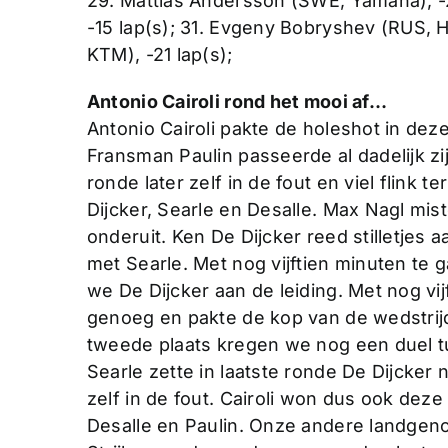
29. Mattias Andersson (SWE, Yamaha), -
-15 lap(s); 31. Evgeny Bobryshev (RUS, Ho
KTM), -21 lap(s);
Antonio Cairoli rond het mooi af…
Antonio Cairoli pakte de holeshot in de
Fransman Paulin passeerde al dadelijk z
ronde later zelf in de fout en viel flink t
Dijcker, Searle en Desalle. Max Nagl mist
onderuit. Ken De Dijcker reed stilletjes a
met Searle. Met nog vijftien minuten te 
we De Dijcker aan de leiding. Met nog vij
genoeg en pakte de kop van de wedstrij
tweede plaats kregen we nog een duel t
Searle zette in laatste ronde De Dijcker 
zelf in de fout. Cairoli won dus ook dez
Desalle en Paulin. Onze andere landge