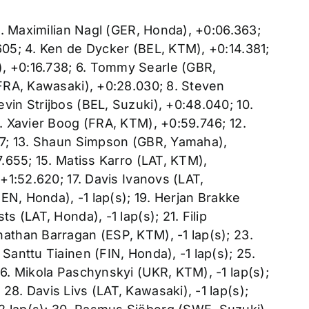
 2. Maximilian Nagl (GER, Honda), +0:06.363;
605; 4. Ken de Dycker (BEL, KTM), +0:14.381;
, +0:16.738; 6. Tommy Searle (GBR,
(FRA, Kawasaki), +0:28.030; 8. Steven
vin Strijbos (BEL, Suzuki), +0:48.040; 10.
1. Xavier Boog (FRA, KTM), +0:59.746; 12.
357; 13. Shaun Simpson (GBR, Yamaha),
7.655; 15. Matiss Karro (LAT, KTM),
 +1:52.620; 17. Davis Ivanovs (LAT,
DEN, Honda), -1 lap(s); 19. Herjan Brakke
s (LAT, Honda), -1 lap(s); 21. Filip
athan Barragan (ESP, KTM), -1 lap(s); 23.
Santtu Tiainen (FIN, Honda), -1 lap(s); 25.
26. Mikola Paschynskyi (UKR, KTM), -1 lap(s);
8. Davis Livs (LAT, Kawasaki), -1 lap(s);