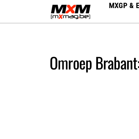
Skip
MXGP & 
to
content
Omroep Brabant: