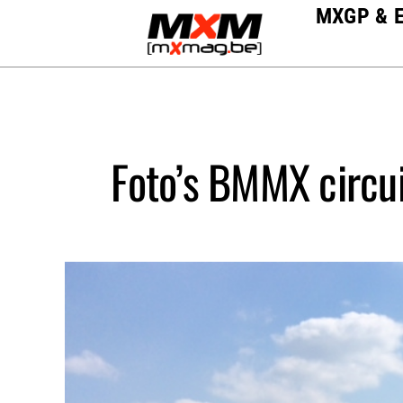
Skip
MXGP & 
to
content
Foto’s BMMX circu