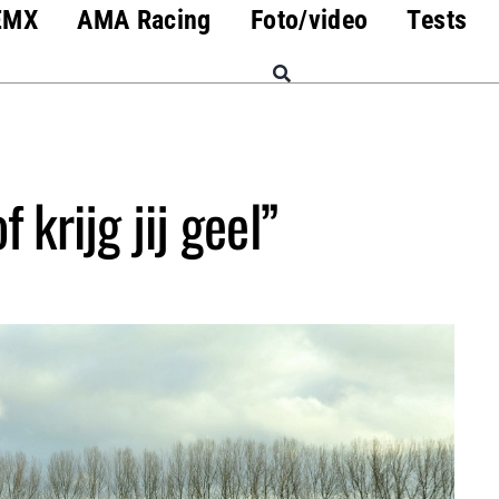
EMX
AMA Racing
Foto/video
Tests
of krijg jij geel”