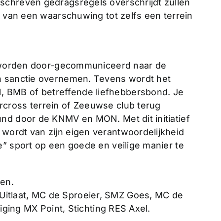
schreven gedragsregels overschrijdt zullen
n van een waarschuwing tot zelfs een terrein
it worden door-gecommuniceerd naar de
n sanctie overnemen. Tevens wordt het
 BMB of betreffende liefhebbersbond. Je
cross terrein of Zeeuwse club terug
nd door de KNMV en MON. Met dit initiatief
wordt van zijn eigen verantwoordelijkheid
e” sport op een goede en veilige manier te
oen.
itlaat, MC de Sproeier, SMZ Goes, MC de
niging MX Point, Stichting RES Axel.