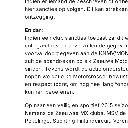
Indien er iemand de beschreven of onbe
hier sancties op volgen. Dit kan strekke
ontzegging.
En dan:
Indien een club sancties toepast zal d
collega-clubs en deze zullen de gegeve
voorval doorgegeven aan de KNMV/MON,
zult de spandoeken op elk Zeeuws Motor
vinden. Tevens wordt de actie ondersteu
hopen we dat elke Motorcrosser bewust 
en respect toont, om nog heel lang “onz
kunnen beoefenen.
Op naar een veilig en sportief 2015 seiz
Namens de Zeeuwse MX clubs, MSV de U
Pekelinge, Stichting Finlandcircuit, Vere