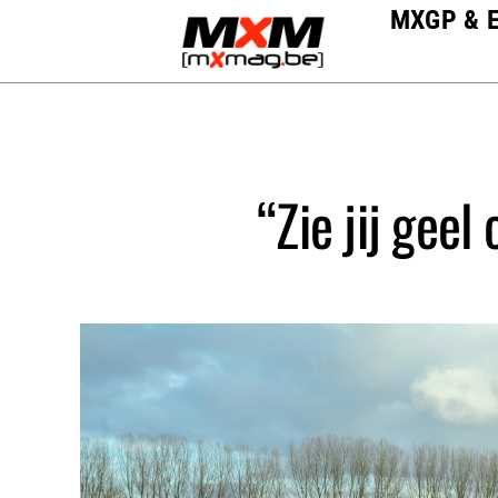
Skip
MXGP & 
to
content
“Zie jij geel 