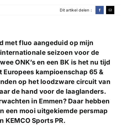
Dit artikel delen :
ijd met fluo aangeduid op mijn
t internationale seizoen voor de
 twee ONK’s en een BK is het nu tijd
t
Europees kampioenschap 65 &
vinden op het loodzware
circuit van
naar de hand voor de laaglanders.
erwachten in Emmen? Daar hebben
an een mooi uitgekiemde persmap
an KEMCO Sports PR.