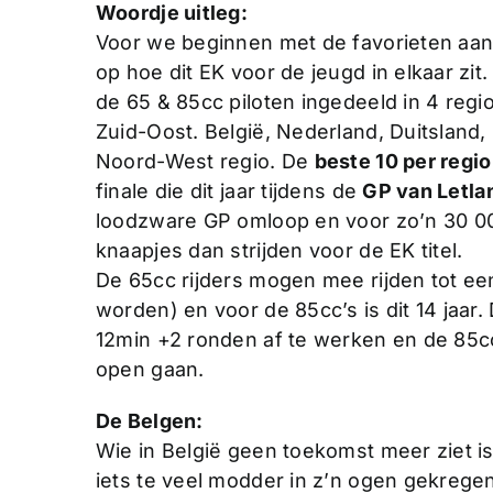
Woordje uitleg:
Voor we beginnen met de favorieten aan
op hoe dit EK voor de jeugd in elkaar zi
de 65 & 85cc piloten ingedeeld in 4 regi
Zuid-Oost. België, Nederland, Duitsland
Noord-West regio. De
beste 10 per regio
finale die dit jaar tijdens de
GP van Letla
loodzware GP omloop en voor zo’n 30 0
knaapjes dan strijden voor de EK titel.
De 65cc rijders mogen mee rijden tot een 
worden) en voor de 85cc’s is dit 14 jaar
12min +2 ronden af te werken en de 85c
open gaan.
De Belgen:
Wie in België geen toekomst meer ziet i
iets te veel modder in z’n ogen gekregen