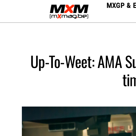
Skip
MXGP & 
to
content
Up-To-Weet: AMA Sup
ti