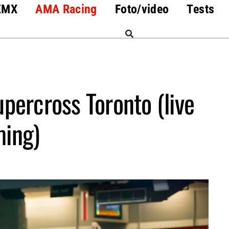
EMX
AMA Racing
Foto/video
Tests
ercross Toronto (live
ming)