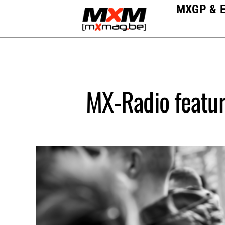
Skip
MXGP & 
to
content
MX-Radio featur