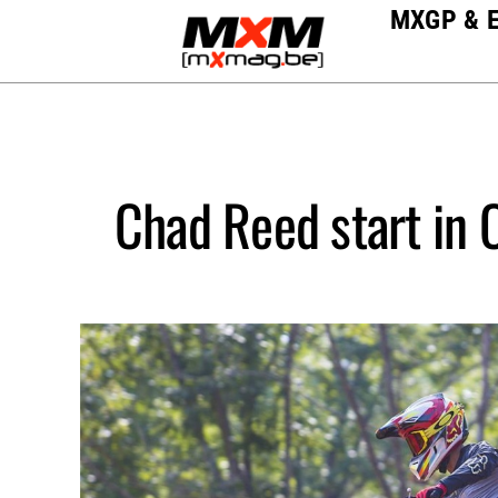
Skip
MXGP & 
to
content
Chad Reed start in C