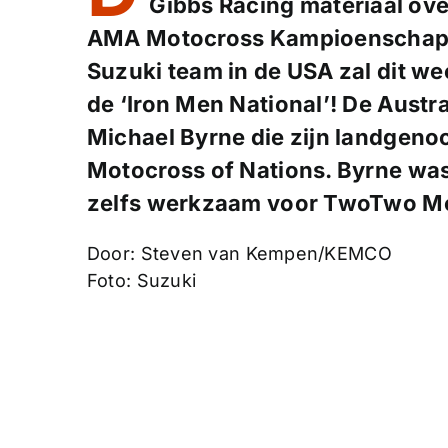
Gibbs Racing
materiaal ove
AMA Motocross Kampioenschap in
Suzuki team in de USA zal dit w
de ‘Iron Men National’! De Austr
Michael Byrne die zijn landgenoo
Motocross of Nations. Byrne was
zelfs werkzaam voor TwoTwo Mo
Door: Steven van Kempen/KEMCO
Foto: Suzuki