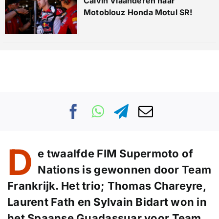
Calvin Vlaanderen naar
Motoblouz Honda Motul SR!
D
e twaalfde
FIM Supermoto of
Nations
is gewonnen door
Team
Frankrijk
. Het trio;
Thomas Chareyre
,
Laurent Fath
en
Sylvain Bidart
won in
het Spaanse Guadassuar voor Team