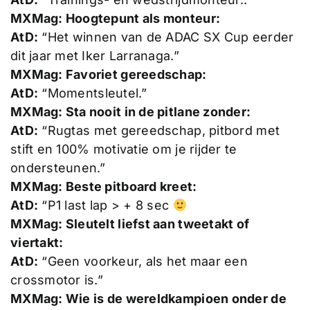
MXMag: Hoogtepunt als monteur:
AtD:
“Het winnen van de ADAC SX Cup eerder
dit jaar met Iker Larranaga.”
MXMag: Favoriet gereedschap:
AtD:
“Momentsleutel.”
MXMag: Sta nooit in de pitlane zonder:
AtD:
“Rugtas met gereedschap, pitbord met
stift en 100% motivatie om je rijder te
ondersteunen.”
MXMag: Beste pitboard kreet:
AtD:
“P1 last lap > + 8 sec
MXMag: Sleutelt liefst aan tweetakt of
viertakt:
AtD:
“Geen voorkeur, als het maar een
crossmotor is.”
MXMag: Wie is de wereldkampioen onder de