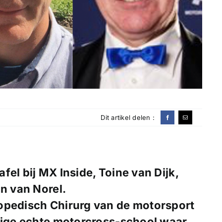
Dit artikel delen :
el bij MX Inside, Toine van Dijk,
an van Norel.
opedisch Chirurg van de motorsport
enige echte motorcross-school waar