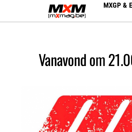
Skip
MXGP & 
to
content
Vanavond om 21.00