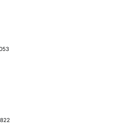
.053
.822