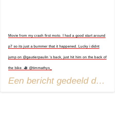
Movie from my crash first moto. I had a good start around
p7 so its just a bummer that it happened. Lucky i didnt
jump on @gautierpaulin ‘s back, just hit him on the back of
the bike.
@timmathys_
Een bericht gedeeld door
Ke