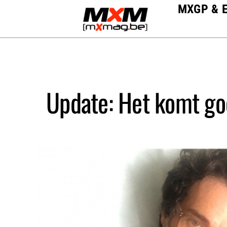
Skip
MXGP & 
to
content
Update: Het komt g