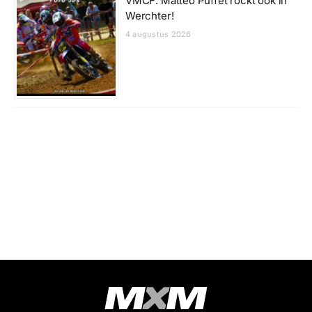
VMCF: Mattéo Puffet rockt ook in
Werchter!
4 augustus 2026