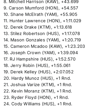
8. Mitchell Harrison (KAW), +43.699
9. Carson Mumford (HON), +54.557
10. Shane McElrath (YAM), +55.905
11. Hunter Lawrence (HON), +1:11.029
12. Derek Drake (KTM), +1:13.618
13. Stilez Robertson (HUS), +1:17.078
14. Mason Gonzales (YAM), +1:20.719
15. Cameron Mcadoo (KAW), +1:23.203
16. Joseph Crown (YAM), +1:39.094
17. RJ Hampshire (HUS), +1:52.570
18. Jerry Robin (HUS), +1:55.061
19. Derek Kelley (HUS), +2:07.052
20. Hardy Munoz (HUS), +1 Rnd.
21. Joshua Varize (KTM), +1 Rnd.
22. Kevin Moranz (KTM), +1 Rnd.
23. Ryder Floyd (HON), +1 Rnd.
24. Cody Williams (HUS), +1 Rnd.