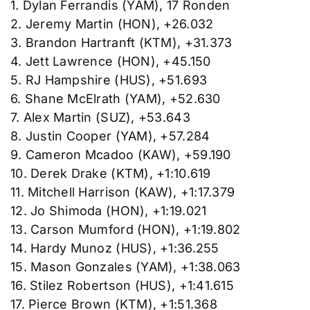
1. Dylan Ferrandis (YAM), 17 Ronden
2. Jeremy Martin (HON), +26.032
3. Brandon Hartranft (KTM), +31.373
4. Jett Lawrence (HON), +45.150
5. RJ Hampshire (HUS), +51.693
6. Shane McElrath (YAM), +52.630
7. Alex Martin (SUZ), +53.643
8. Justin Cooper (YAM), +57.284
9. Cameron Mcadoo (KAW), +59.190
10. Derek Drake (KTM), +1:10.619
11. Mitchell Harrison (KAW), +1:17.379
12. Jo Shimoda (HON), +1:19.021
13. Carson Mumford (HON), +1:19.802
14. Hardy Munoz (HUS), +1:36.255
15. Mason Gonzales (YAM), +1:38.063
16. Stilez Robertson (HUS), +1:41.615
17. Pierce Brown (KTM), +1:51.368