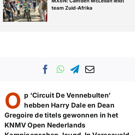
MXoN: Camden McLellan leidt
team Zuid-Afrika
O
p ‘Circuit De Vennebulten’
hebben Harry Dale en Dean
Gregoire de titels gewonnen in het
KNMV Open Nederlands
Kampioenschap Jeugd. In Varsseveld