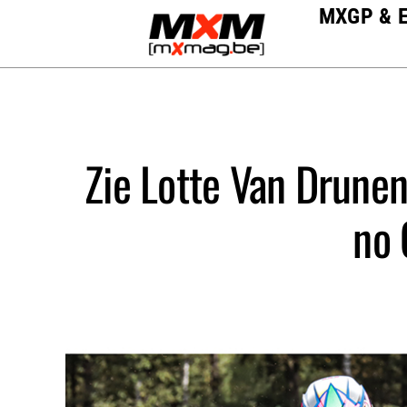
Skip
MXGP & 
to
content
Zie Lotte Van Drunen
no 