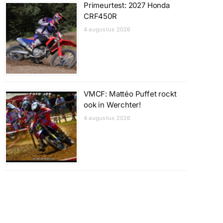
Primeurtest: 2027 Honda
CRF450R
4 augustus 2026
VMCF: Mattéo Puffet rockt
ook in Werchter!
4 augustus 2026