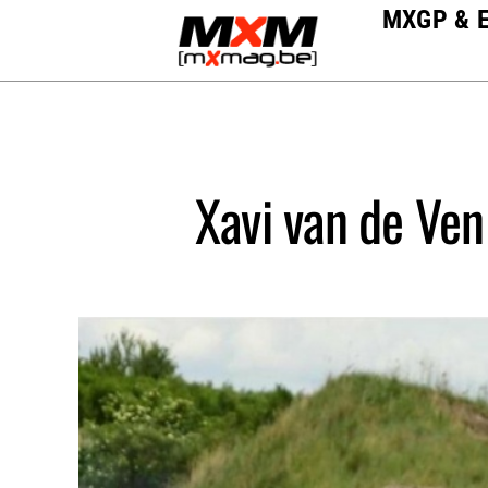
Skip
MXGP & 
to
content
Xavi van de Ven 