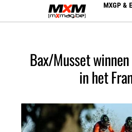
Skip
MXGP & 
to
content
Bax/Musset winnen 
in het Fra