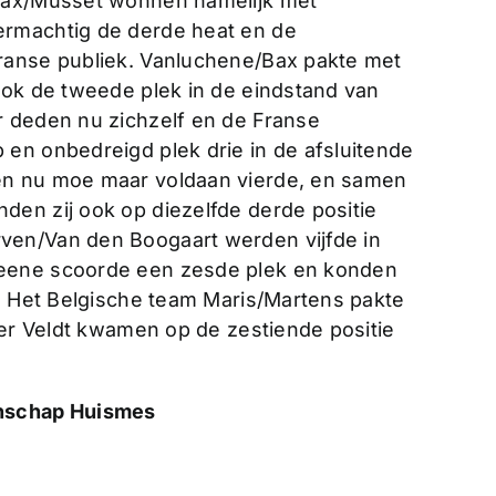
 Bax/Musset wonnen namelijk met
ermachtig de derde heat en de
ranse publiek. Vanluchene/Bax pakte met
ook de tweede plek in de eindstand van
r deden nu zichzelf en de Franse
en onbedreigd plek drie in de afsluitende
en nu moe maar voldaan vierde, en samen
en zij ook op diezelfde derde positie
ven/Van den Boogaart werden vijfde in
eene scoorde een zesde plek en konden
n. Het Belgische team Maris/Martens pakte
der Veldt kwamen op de zestiende positie
enschap Huismes