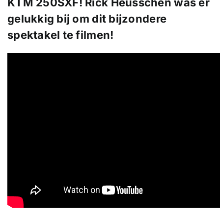
KTM 250SXF! Rick Heusschen was er
gelukkig bij om dit bijzondere
spektakel te filmen!