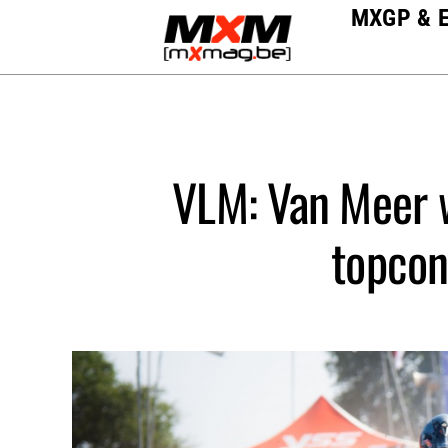
Skip
MXGP & 
to
content
VLM: Van Meer 
topcon