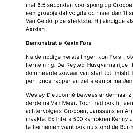
met 6,5 seconden voorspong op Grobben
een groepje dat volgde op meer dan 11 s
Van Geldorp de sterktste. Hij eindigde a
Aerden
Demonstratie Kevin Fors
Na de nodige herstellingen kon Fors (fo
herneming. De Reytec-Husqvarna rijder l
domineerde zowaar van start tot finish
per ronde rapper en zelfs een prima Je
Wesley Dieudonné bewees andermaal zijn 
derde na Van Meer. Toch had ook hij e
achtervolgers Grobben, Janssens en Ar
maakte. Ex Inters 500 kampioen Kenny 
te hernemen want ook nu stond de Bonh