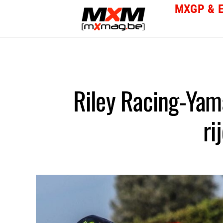
Skip
MXGP & 
to
content
Riley Racing-Yam
ri