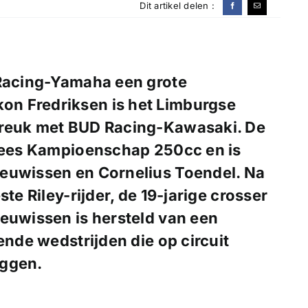
Dit artikel delen :
y Racing-Yamaha een grote
on Fredriksen is het Limburgse
breuk met BUD Racing-Kawasaki. De
opees Kampioenschap 250cc en is
Meuwissen en Cornelius Toendel. Na
te Riley-rijder, de 19-jarige crosser
Meuwissen is hersteld van een
ende wedstrijden die op circuit
iggen.