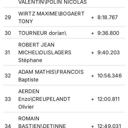
VALENTIN\POLIN NICOLAS
WIRTZ MAXIME\BOGAERT
29
+
8:18.767
TONY
30
TOURNEUR dorian\
+
9:36.800
ROBERT JEAN
31
MICHEL\OLISLAGERS
+
9:40.203
Stéphane
ADAM MATHIS\FRANCOIS
32
+
10:56.346
Baptiste
AERDEN
33
Enzo\CREUPELANDT
+
12:00.811
Olivier
ROMAIN
34
BASTIEN\DETINNE
+
12:49.031