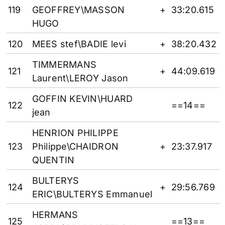
119
GEOFFREY\MASSON
+
33:20.615
HUGO
120
MEES stef\BADIE levi
+
38:20.432
TIMMERMANS
121
+
44:09.619
Laurent\LEROY Jason
GOFFIN KEVIN\HUARD
122
==14==
jean
HENRION PHILIPPE
123
Philippe\CHAIDRON
+
23:37.917
QUENTIN
BULTERYS
124
+
29:56.769
ERIC\BULTERYS Emmanuel
HERMANS
125
==13==