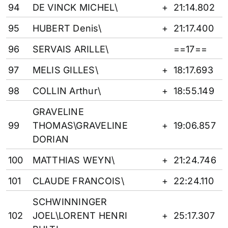
94
DE VINCK MICHEL\
+
21:14.802
95
HUBERT Denis\
+
21:17.400
96
SERVAIS ARILLE\
==17==
97
MELIS GILLES\
+
18:17.693
98
COLLIN Arthur\
+
18:55.149
GRAVELINE
99
THOMAS\GRAVELINE
+
19:06.857
DORIAN
100
MATTHIAS WEYN\
+
21:24.746
101
CLAUDE FRANCOIS\
+
22:24.110
SCHWINNINGER
102
JOEL\LORENT HENRI
+
25:17.307