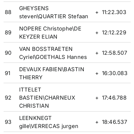
GHEYSENS
88
+
11:22.303
steven\QUARTIER Stefaan
NOPERE Christophe\DE
89
+
12:12.229
KEYZER ELIAN
VAN BOSSTRAETEN
90
+
12:58.507
Cyriel\GOETHALS Hannes
DEVAUX FABIEN\BASTIN
91
+
16:30.083
THIERRY
ITTELET
92
BASTIEN\CHARNEUX
+
17:46.788
CHRISTIAN
LEENKNEGT
93
+
18:46.537
gille\VERRECAS jurgen