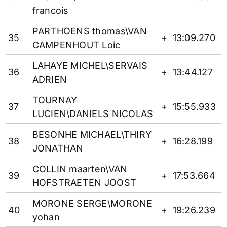
francois
PARTHOENS thomas\VAN
35
+
13:09.270
CAMPENHOUT Loic
LAHAYE MICHEL\SERVAIS
36
+
13:44.127
ADRIEN
TOURNAY
37
+
15:55.933
LUCIEN\DANIELS NICOLAS
BESONHE MICHAEL\THIRY
38
+
16:28.199
JONATHAN
COLLIN maarten\VAN
39
+
17:53.664
HOFSTRAETEN JOOST
MORONE SERGE\MORONE
40
+
19:26.239
yohan