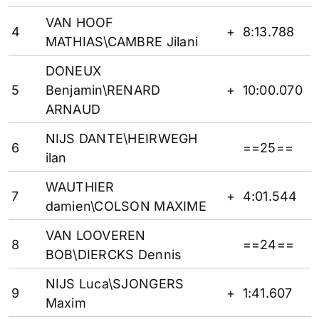
VAN HOOF
4
+
8:13.788
MATHIAS\CAMBRE Jilani
DONEUX
5
Benjamin\RENARD
+
10:00.070
ARNAUD
NIJS DANTE\HEIRWEGH
6
==25==
ilan
WAUTHIER
7
+
4:01.544
damien\COLSON MAXIME
VAN LOOVEREN
8
==24==
BOB\DIERCKS Dennis
NIJS Luca\SJONGERS
9
+
1:41.607
Maxim