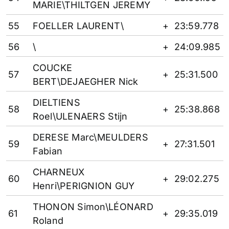
MARIE\THILTGEN JEREMY
55
FOELLER LAURENT\
+
23:59.778
56
\
+
24:09.985
COUCKE
57
+
25:31.500
BERT\DEJAEGHER Nick
DIELTIENS
58
+
25:38.868
Roel\ULENAERS Stijn
DERESE Marc\MEULDERS
59
+
27:31.501
Fabian
CHARNEUX
60
+
29:02.275
Henri\PERIGNION GUY
THONON Simon\LÉONARD
61
+
29:35.019
Roland