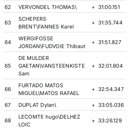
62
VERVONDEL THOMAS\
+
31:00.151
SCHEPERS
63
+
31:35.744
BRENT\FANNES Karel
WERGIFOSSE
64
+
31:51.827
JORDAN\FUDVOIE Thibaut
DE MULDER
65
GAETAN\VANSTEENKISTE
+
32:01.804
Sam
FURTADO MATOS
66
+
32:54.347
MIGUEL\MATOS RAFAEL
67
DUPLAT Dylan\
+
33:05.036
LECOMTE hugo\DELHEZ
68
+
33:26.129
LOIC