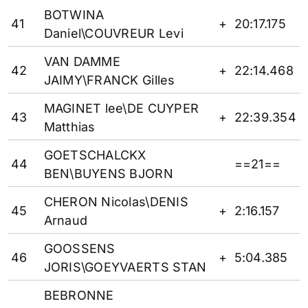
BOTWINA
41
+
20:17.175
Daniel\COUVREUR Levi
VAN DAMME
42
+
22:14.468
JAIMY\FRANCK Gilles
MAGINET lee\DE CUYPER
43
+
22:39.354
Matthias
GOETSCHALCKX
44
==21==
BEN\BUYENS BJORN
CHERON Nicolas\DENIS
45
+
2:16.157
Arnaud
GOOSSENS
46
+
5:04.385
JORIS\GOEYVAERTS STAN
BEBRONNE