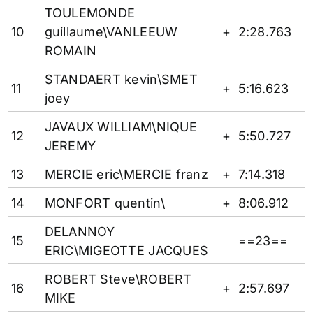
TOULEMONDE
10
guillaume\VANLEEUW
+
2:28.763
ROMAIN
STANDAERT kevin\SMET
11
+
5:16.623
joey
JAVAUX WILLIAM\NIQUE
12
+
5:50.727
JEREMY
13
MERCIE eric\MERCIE franz
+
7:14.318
14
MONFORT quentin\
+
8:06.912
DELANNOY
15
==23==
ERIC\MIGEOTTE JACQUES
ROBERT Steve\ROBERT
16
+
2:57.697
MIKE