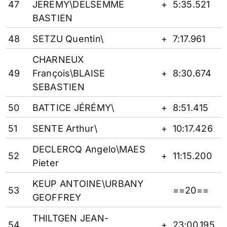
47
JEREMY\DELSEMME
+
5:35.521
BASTIEN
48
SETZU Quentin\
+
7:17.961
CHARNEUX
49
François\BLAISE
+
8:30.674
SEBASTIEN
50
BATTICE JÉRÉMY\
+
8:51.415
51
SENTE Arthur\
+
10:17.426
DECLERCQ Angelo\MAES
52
+
11:15.200
Pieter
KEUP ANTOINE\URBANY
53
==20==
GEOFFREY
THILTGEN JEAN-
54
+
23:00.195