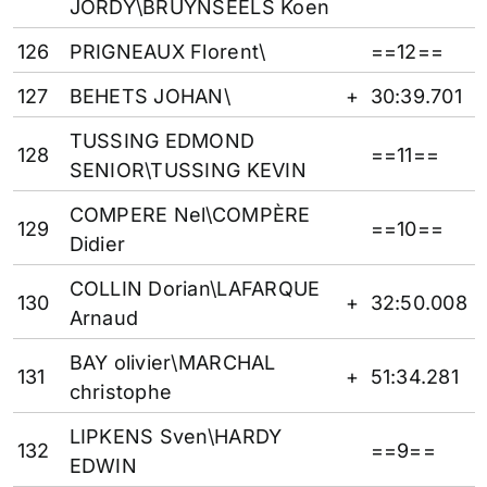
JORDY\BRUYNSEELS Koen
126
PRIGNEAUX Florent\
==12==
127
BEHETS JOHAN\
+
30:39.701
TUSSING EDMOND
128
==11==
SENIOR\TUSSING KEVIN
COMPERE Nel\COMPÈRE
129
==10==
Didier
COLLIN Dorian\LAFARQUE
130
+
32:50.008
Arnaud
BAY olivier\MARCHAL
131
+
51:34.281
christophe
LIPKENS Sven\HARDY
132
==9==
EDWIN