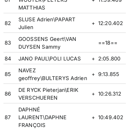
MATTHIAS
SLUSE Adrien\PAPART
82
+
12:20.402
Julien
GOOSSENS Geert\VAN
83
==18==
DUYSEN Sammy
84
JANO PAUL\POLI LUCAS
+
2:05.800
NAVEZ
85
+
9:13.855
geoffrey\BULTERYS Adrien
DE RYCK Pieterjan\ERIK
86
+
10:26.312
VERSCHUEREN
DAPHNÉ
87
LAURENT\DAPHNE
+
10:49.402
FRANÇOIS