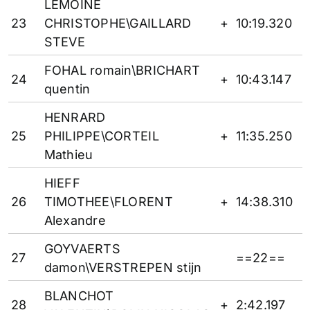
LEMOINE
23
CHRISTOPHE\GAILLARD
+
10:19.320
STEVE
FOHAL romain\BRICHART
24
+
10:43.147
quentin
HENRARD
25
PHILIPPE\CORTEIL
+
11:35.250
Mathieu
HIEFF
26
TIMOTHEE\FLORENT
+
14:38.310
Alexandre
GOYVAERTS
27
==22==
damon\VERSTREPEN stijn
BLANCHOT
28
+
2:42.197