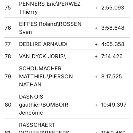
PENNERS Eric\PERWEZ
75
+
2:55.093
Thierry
EIFFES Roland\ROSSEN
76
+
3:58.648
Sven
77
DEBLIRE ARNAUD\
+
4:05.358
78
VAN DYCK JORIS\
+
7:14.426
SCHOUMACHER
79
MATTHIEU\PIERSON
+
8:17.525
NATHAN
DASNOIS
80
gauthier\BOMBOIR
+
10:49.397
Jencôme
RASSCHAERT
81
WOUTER\PEETERS
+
11:59.469