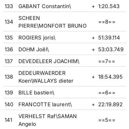
133
GABANT Constantin\
+
1:20.543
SCHEEN
134
==8==
PIERRE\MONFORT BRUNO
135
ROGIERS joris\
+
51:39.114
136
DOHM Joël\
+
53:03.749
137
DEVEDELEER JOACHIM\
==7==
DEDEURWAERDER
138
+
18:54.395
Koen\WALLAYS dieter
139
BILLE bastien\
==6==
140
FRANCOTTE laurent\
+
22:19.892
VERHELST Raf\SAMAN
141
==5==
Angelo