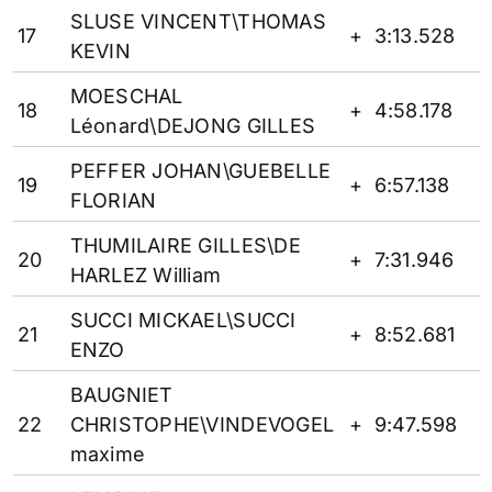
SLUSE VINCENT\THOMAS
17
+
3:13.528
KEVIN
MOESCHAL
18
+
4:58.178
Léonard\DEJONG GILLES
PEFFER JOHAN\GUEBELLE
19
+
6:57.138
FLORIAN
THUMILAIRE GILLES\DE
20
+
7:31.946
HARLEZ William
SUCCI MICKAEL\SUCCI
21
+
8:52.681
ENZO
BAUGNIET
22
CHRISTOPHE\VINDEVOGEL
+
9:47.598
maxime