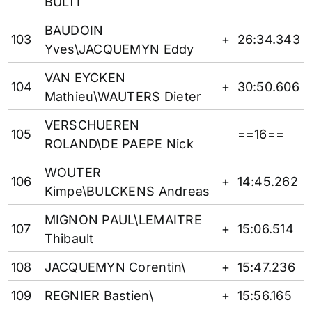
BULTI
BAUDOIN
103
+
26:34.343
Yves\JACQUEMYN Eddy
VAN EYCKEN
104
+
30:50.606
Mathieu\WAUTERS Dieter
VERSCHUEREN
105
==16==
ROLAND\DE PAEPE Nick
WOUTER
106
+
14:45.262
Kimpe\BULCKENS Andreas
MIGNON PAUL\LEMAITRE
107
+
15:06.514
Thibault
108
JACQUEMYN Corentin\
+
15:47.236
109
REGNIER Bastien\
+
15:56.165