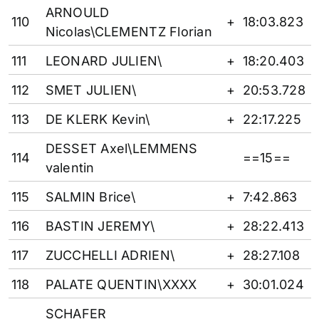
ARNOULD
110
+
18:03.823
Nicolas\CLEMENTZ Florian
111
LEONARD JULIEN\
+
18:20.403
112
SMET JULIEN\
+
20:53.728
113
DE KLERK Kevin\
+
22:17.225
DESSET Axel\LEMMENS
114
==15==
valentin
115
SALMIN Brice\
+
7:42.863
116
BASTIN JEREMY\
+
28:22.413
117
ZUCCHELLI ADRIEN\
+
28:27.108
118
PALATE QUENTIN\XXXX
+
30:01.024
SCHAFER