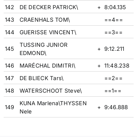
142
DE DECKER PATRICK\
+
8:04.135
143
CRAENHALS TOM\
==4==
144
GUERISSE VINCENT\
==3==
TUSSING JUNIOR
145
+
9:12.211
EDMOND\
146
MARÉCHAL DIMITRI\
+
11:48.238
147
DE BLIECK Tars\
==2==
148
WATERSCHOOT Steve\
==1==
KUNA Marlena\THYSSEN
149
+
9:46.888
Nele