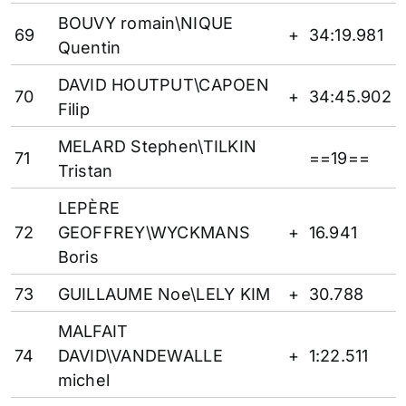
BOUVY romain\NIQUE
69
+
34:19.981
Quentin
DAVID HOUTPUT\CAPOEN
70
+
34:45.902
Filip
MELARD Stephen\TILKIN
71
==19==
Tristan
LEPÈRE
72
GEOFFREY\WYCKMANS
+
16.941
Boris
73
GUILLAUME Noe\LELY KIM
+
30.788
MALFAIT
74
DAVID\VANDEWALLE
+
1:22.511
michel