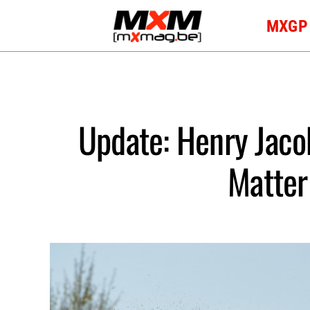
Skip
MXGP
to
content
Update: Henry Jacob
Matter