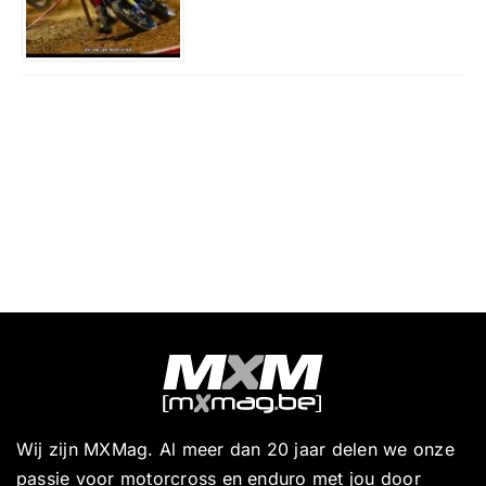
Wij zijn MXMag. Al meer dan 20 jaar delen we onze
passie voor motorcross en enduro met jou door