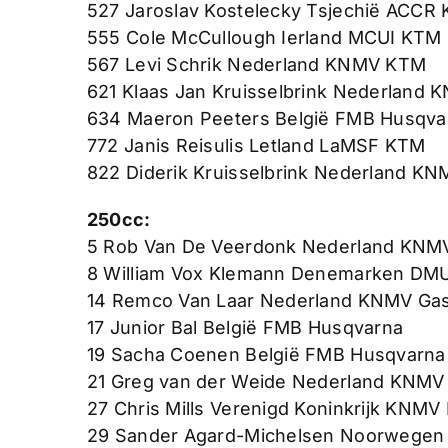
527 Jaroslav Kostelecky Tsjechië ACCR
555 Cole McCullough Ierland MCUI KTM
567 Levi Schrik Nederland KNMV KTM
621 Klaas Jan Kruisselbrink Nederland 
634 Maeron Peeters België FMB Husqva
772 Janis Reisulis Letland LaMSF KTM
822 Diderik Kruisselbrink Nederland KN
250cc:
5 Rob Van De Veerdonk Nederland KNM
8 William Vox Klemann Denemarken DM
14 Remco Van Laar Nederland KNMV Ga
17 Junior Bal België FMB Husqvarna
19 Sacha Coenen België FMB Husqvarna
21 Greg van der Weide Nederland KNMV
27 Chris Mills Verenigd Koninkrijk KNM
29 Sander Agard-Michelsen Noorwege