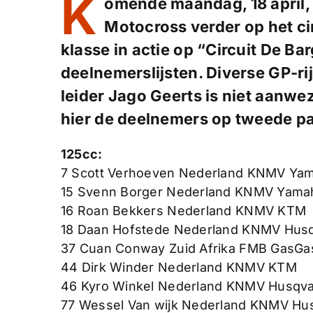
K
omende maandag, 18 april,
Motocross verder op het ci
klasse in actie op “Circuit De Bar
deelnemerslijsten. Diverse GP-r
leider Jago Geerts is niet aanwez
hier de deelnemers op tweede p
125cc:
7 Scott Verhoeven Nederland KNMV Ya
15 Svenn Borger Nederland KNMV Yama
16 Roan Bekkers Nederland KNMV KTM
18 Daan Hofstede Nederland KNMV Hus
37 Cuan Conway Zuid Afrika FMB GasGa
44 Dirk Winder Nederland KNMV KTM
46 Kyro Winkel Nederland KNMV Husqv
77 Wessel Van wijk Nederland KNMV Hu