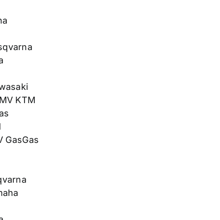
ha
sqvarna
a
wasaki
KNMV KTM
as
M
MV GasGas
qvarna
maha
a