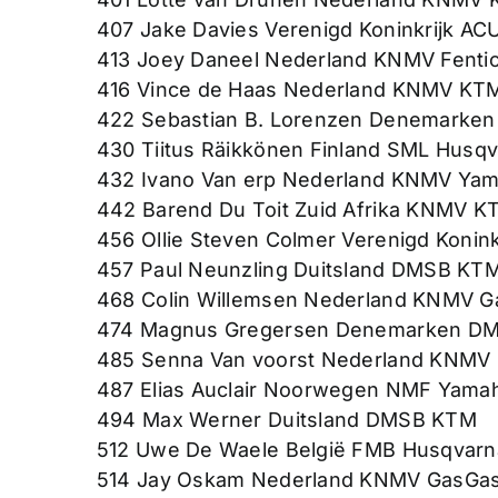
407 Jake Davies Verenigd Koninkrijk A
413 Joey Daneel Nederland KNMV Fenti
416 Vince de Haas Nederland KNMV KT
422 Sebastian B. Lorenzen Denemarke
430 Tiitus Räikkönen Finland SML Husq
432 Ivano Van erp Nederland KNMV Ya
442 Barend Du Toit Zuid Afrika KNMV K
456 Ollie Steven Colmer Verenigd Konin
457 Paul Neunzling Duitsland DMSB KT
468 Colin Willemsen Nederland KNMV 
474 Magnus Gregersen Denemarken D
485 Senna Van voorst Nederland KNMV
487 Elias Auclair Noorwegen NMF Yama
494 Max Werner Duitsland DMSB KTM
512 Uwe De Waele België FMB Husqvarn
514 Jay Oskam Nederland KNMV GasGa