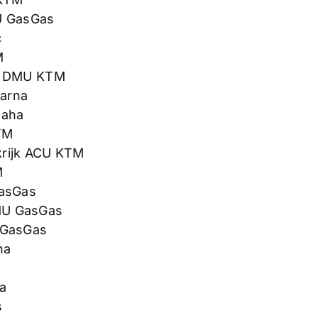
CU GasGas
c
M
n DMU KTM
varna
maha
TM
krijk ACU KTM
M
GasGas
MU GasGas
 GasGas
ha
a
s