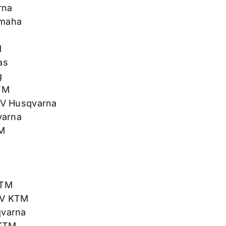
rna
amaha
M
as
g
TM
MV Husqvarna
varna
M
KTM
MV KTM
qvarna
 KTM