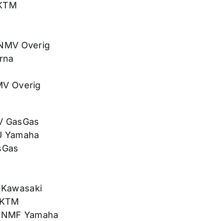
 KTM
KNMV Overig
rna
MV Overig
V GasGas
U Yamaha
sGas
 Kawasaki
V KTM
n NMF Yamaha