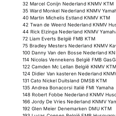
32 Marcel Conijn Nederland KNMV KTM
35 Ward Monkel Nederland KNMV Yama
40 Martin Michelis Estland KNMV KTM
42 Twan de Weerd Nederland KNMV Hu
44 Rick Elzinga Nederland KNMV Yamah
72 Liam Everts België FMB KTM
75 Bradley Mesters Nederland KNMV Ka
100 Danny Van den Bosse Nederland 
114 Nicolas Vennekens België FMB GasG
122 Camden Mc Lellan België KNMV KT
124 Didier Van kasteren Nederland KN
131 Cato Nickel Duitsland DMSB KTM
135 Andrea Bonacorsi Italië FMI Yamaha
148 Robert Fobbe Nederland KNMV Hus
166 Jordy De Vries Nederland KNMV Ya
192 Glen Meier Denemarken DMU KTM
193 Lucas Coenen België FMB Husqvarn