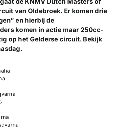
 gaat de KNMV Dutch Masters of
rcuit van Oldebroek. Er komen drie
gen” en hierbij de
ijders komen in actie maar 250cc-
ig op het Gelderse circuit. Bekijk
aasdag.
maha
ha
qvarna
s
arna
sqvarna