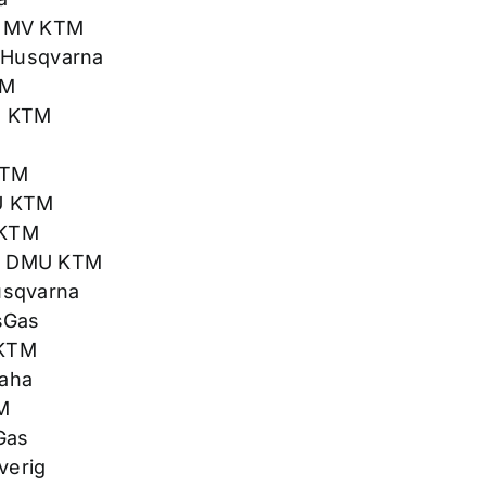
KNMV KTM
 Husqvarna
TM
MF KTM
KTM
U KTM
 KTM
n DMU KTM
usqvarna
sGas
 KTM
aha
M
Gas
verig