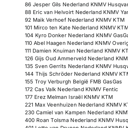
86 Jesper Gils Nederland KNMV Husqva
88 Eric van Helvoirt Nederland KNMV Y
92 Maik Verhoef Nederland KNMV KTM
101 Mirco ten Kate Nederland KNMV KT
104 Kyro Donker Nederland KNMV GasG
110 Abel Haagen Nederland KNMV Overi
111 Damien Knuiman Nederland KNMV K
126 Gijs Oud Ammerveld Nederland KN
135 Sven Gerrits Nederland KNMV Husq
144 Thijs Schröder Nederland KNMV KT
155 Troy Verburgh België FMB GasGas
172 Cas Valk Nederland KNMV Fentic
177 Erez Melman Israël KNMV KTM
221 Max Veenhuizen Nederland KNMV 
230 Camiel van Kampen Nederland KN
400 Roan Tolsma Nederland KNMV Hus
401 Lotte van Drunen Nederland KNMV