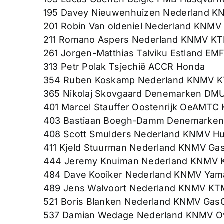
195 Davey Nieuwenhuizen Nederland 
201 Robin Van oldeniel Nederland KNMV
211 Romano Aspers Nederland KNMV K
261 Jorgen-Matthias Talviku Estland E
313 Petr Polak Tsjechië ACCR Honda
354 Ruben Koskamp Nederland KNMV 
365 Nikolaj Skovgaard Denemarken DM
401 Marcel Stauffer Oostenrijk OeAMTC
403 Bastiaan Boegh-Damm Denemarke
408 Scott Smulders Nederland KNMV H
411 Kjeld Stuurman Nederland KNMV Ga
444 Jeremy Knuiman Nederland KNMV
484 Dave Kooiker Nederland KNMV Yam
489 Jens Walvoort Nederland KNMV KT
521 Boris Blanken Nederland KNMV Gas
537 Damian Wedage Nederland KNMV O