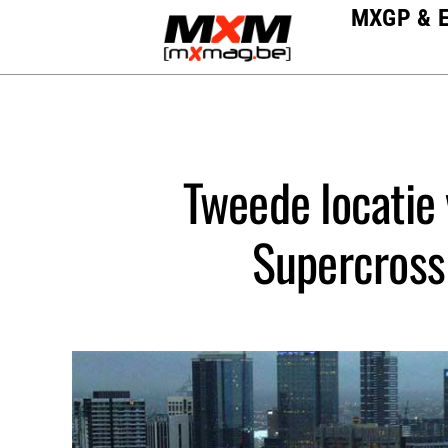
Skip
MXGP & 
to
content
Tweede locatie
Supercross