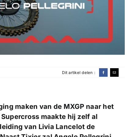
Dit artikel delen :
p ging maken van de MXGP naar het
upercross maakte hij zelf al
eiding van Livia Lancelot de
Naast Tixier zal Angelo Pellegrini