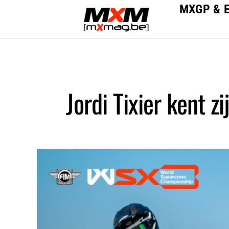
Skip
MXGP & 
to
content
Jordi Tixier kent 