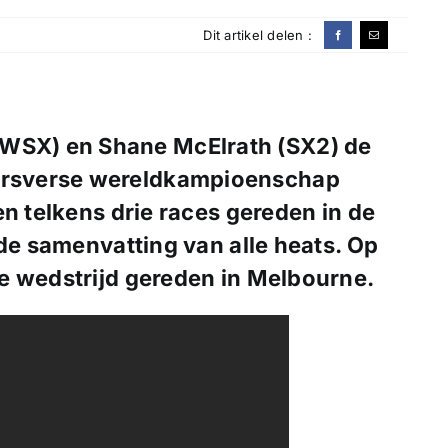
Dit artikel delen :
(WSX) en Shane McElrath (SX2) de
kersverse wereldkampioenschap
en telkens drie races gereden in de
 de samenvatting van alle heats. Op
e wedstrijd gereden in Melbourne.