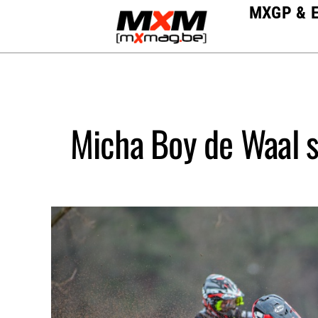
Skip
MXGP & 
to
content
Micha Boy de Waal s