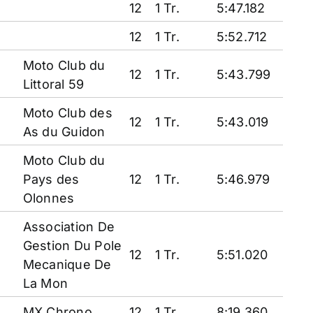
12
1 Tr.
5:47.182
12
1 Tr.
5:52.712
Moto Club du
12
1 Tr.
5:43.799
Littoral 59
Moto Club des
12
1 Tr.
5:43.019
As du Guidon
Moto Club du
Pays des
12
1 Tr.
5:46.979
Olonnes
Association De
Gestion Du Pole
12
1 Tr.
5:51.020
Mecanique De
La Mon
MX Chrono
12
1 Tr.
8:19.360