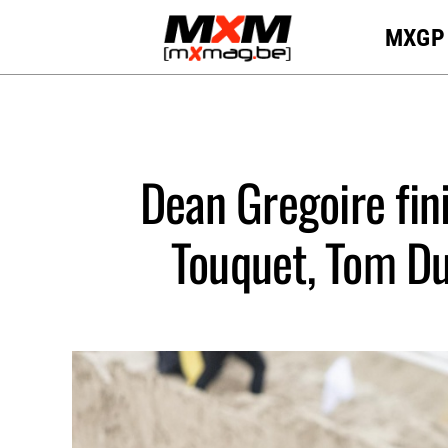
Skip
MXGP
to
content
Dean Gregoire fini
Touquet, Tom Duk