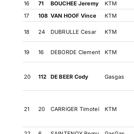
16
71
BOUCHEE Jeremy
KTM
17
108
VAN HOOF Vince
KTM
18
24
DUBRULLE Cesar
KTM
19
16
DEBORDE Clement
KTM
20
112
DE BEER Cody
Gasgas
21
20
CARRIGER Timotei
KTM
22
6
SAINTENOY Remy
GasGas