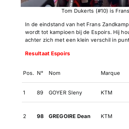
Tom Dukerts (#10) is Fran
In de eindstand van het Frans Zandkamp
wordt tot kampioen bij de Espoirs. Hij h
achter zich met een klein verschil in pun
Resultaat Espoirs
Pos.
N°
Nom
Marque
1
89
GOYER Sleny
KTM
2
98
GREGOIRE Dean
KTM