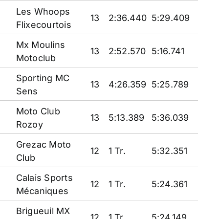
Les Whoops
13
2:36.440
5:29.409
Flixecourtois
Mx Moulins
13
2:52.570
5:16.741
Motoclub
Sporting MC
13
4:26.359
5:25.789
Sens
Moto Club
13
5:13.389
5:36.039
Rozoy
Grezac Moto
12
1 Tr.
5:32.351
Club
Calais Sports
12
1 Tr.
5:24.361
Mécaniques
Brigueuil MX
12
1 Tr.
5:24.149