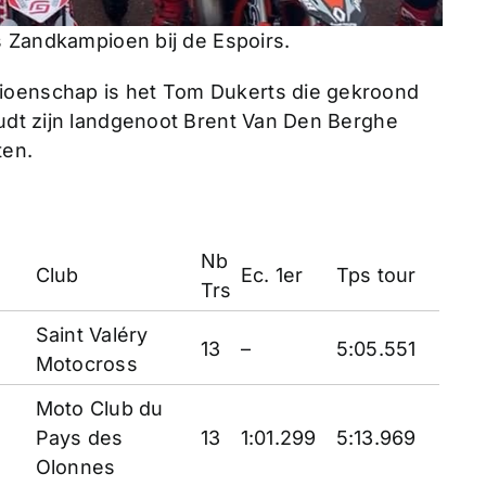
s Zandkampioen bij de Espoirs.
ioenschap is het Tom Dukerts die gekroond
oudt zijn landgenoot Brent Van Den Berghe
ten.
Nb
Club
Ec. 1er
Tps tour
Trs
Saint Valéry
13
–
5:05.551
Motocross
Moto Club du
Pays des
13
1:01.299
5:13.969
Olonnes