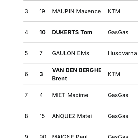
3
19
MAUPIN Maxence
KTM
4
10
DUKERTS Tom
GasGas
5
7
GAULON Elvis
Husqvarna
VAN DEN BERGHE
6
3
KTM
Brent
7
4
MIET Maxime
GasGas
8
15
ANQUEZ Matei
GasGas
9
90
MAIGNE Paul
GasGas