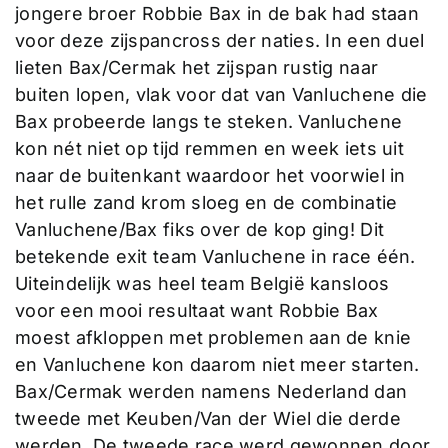
jongere broer Robbie Bax in de bak had staan
voor deze zijspancross der naties. In een duel
lieten Bax/Cermak het zijspan rustig naar
buiten lopen, vlak voor dat van Vanluchene die
Bax probeerde langs te steken. Vanluchene
kon nét niet op tijd remmen en week iets uit
naar de buitenkant waardoor het voorwiel in
het rulle zand krom sloeg en de combinatie
Vanluchene/Bax fiks over de kop ging! Dit
betekende exit team Vanluchene in race één.
Uiteindelijk was heel team België kansloos
voor een mooi resultaat want Robbie Bax
moest afkloppen met problemen aan de knie
en Vanluchene kon daarom niet meer starten.
Bax/Cermak werden namens Nederland dan
tweede met Keuben/Van der Wiel die derde
werden. De tweede race werd gewonnen door