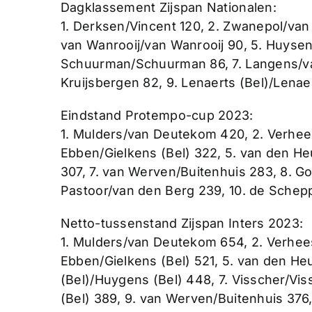
Dagklassement Zijspan Nationalen:
1. Derksen/Vincent 120, 2. Zwanepol/van 
van Wanrooij/van Wanrooij 90, 5. Huysent
Schuurman/Schuurman 86, 7. Langens/van
Kruijsbergen 82, 9. Lenaerts (Bel)/Lenae
Eindstand Protempo-cup 2023:
1. Mulders/van Deutekom 420, 2. Verhees
Ebben/Gielkens (Bel) 322, 5. van den He
307, 7. van Werven/Buitenhuis 283, 8. G
Pastoor/van den Berg 239, 10. de Schepp
Netto-tussenstand Zijspan Inters 2023:
1. Mulders/van Deutekom 654, 2. Verhees
Ebben/Gielkens (Bel) 521, 5. van den He
(Bel)/Huygens (Bel) 448, 7. Visscher/Vi
(Bel) 389, 9. van Werven/Buitenhuis 376