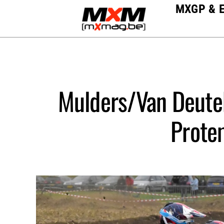
Skip
MXGP & 
to
content
Mulders/Van Deute
Prote