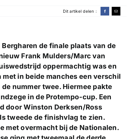
Dit artikel delen :
Bergharen de finale plaats van de
nieuw Frank Mulders/Marc van
huiswedstrijd oppermachtig was en
 met in beide manches een verschil
op de nummer twee. Hiermee pakte
indzege in de Protempo-cup. Een
erd door Winston Derksen/Ross
s tweede de finishvlag te zien.
 met overmacht bij de Nationalen.
asse ging met tweemaal de derde