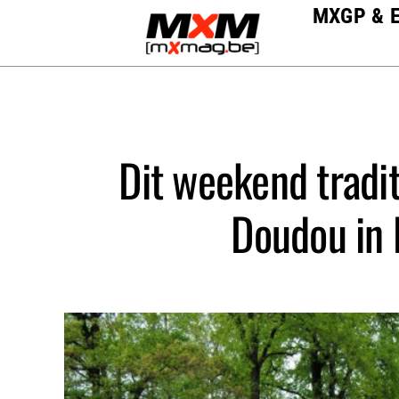
Skip
MXGP & 
to
content
Dit weekend tradi
Doudou in 