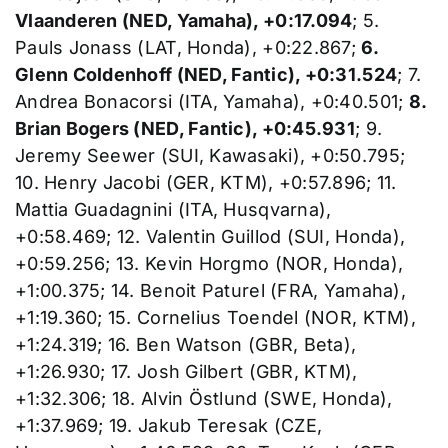
Vlaanderen (NED, Yamaha), +0:17.094
; 5.
Pauls Jonass (LAT, Honda), +0:22.867;
6.
Glenn Coldenhoff (NED, Fantic), +0:31.524
; 7.
Andrea Bonacorsi (ITA, Yamaha), +0:40.501;
8.
Brian Bogers (NED, Fantic), +0:45.931
; 9.
Jeremy Seewer (SUI, Kawasaki), +0:50.795;
10. Henry Jacobi (GER, KTM), +0:57.896; 11.
Mattia Guadagnini (ITA, Husqvarna),
+0:58.469; 12. Valentin Guillod (SUI, Honda),
+0:59.256; 13. Kevin Horgmo (NOR, Honda),
+1:00.375; 14. Benoit Paturel (FRA, Yamaha),
+1:19.360; 15. Cornelius Toendel (NOR, KTM),
+1:24.319; 16. Ben Watson (GBR, Beta),
+1:26.930; 17. Josh Gilbert (GBR, KTM),
+1:32.306; 18. Alvin Östlund (SWE, Honda),
+1:37.969; 19. Jakub Teresak (CZE,