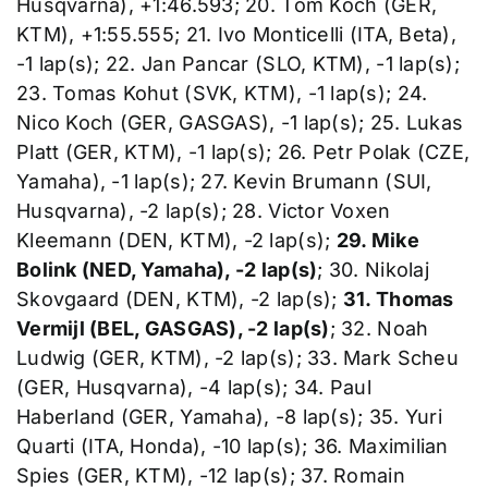
Husqvarna), +1:46.593; 20. Tom Koch (GER,
KTM), +1:55.555; 21. Ivo Monticelli (ITA, Beta),
-1 lap(s); 22. Jan Pancar (SLO, KTM), -1 lap(s);
23. Tomas Kohut (SVK, KTM), -1 lap(s); 24.
Nico Koch (GER, GASGAS), -1 lap(s); 25. Lukas
Platt (GER, KTM), -1 lap(s); 26. Petr Polak (CZE,
Yamaha), -1 lap(s); 27. Kevin Brumann (SUI,
Husqvarna), -2 lap(s); 28. Victor Voxen
Kleemann (DEN, KTM), -2 lap(s);
29. Mike
Bolink (NED, Yamaha), -2 lap(s)
; 30. Nikolaj
Skovgaard (DEN, KTM), -2 lap(s);
31. Thomas
Vermijl (BEL, GASGAS), -2 lap(s)
; 32. Noah
Ludwig (GER, KTM), -2 lap(s); 33. Mark Scheu
(GER, Husqvarna), -4 lap(s); 34. Paul
Haberland (GER, Yamaha), -8 lap(s); 35. Yuri
Quarti (ITA, Honda), -10 lap(s); 36. Maximilian
Spies (GER, KTM), -12 lap(s); 37. Romain