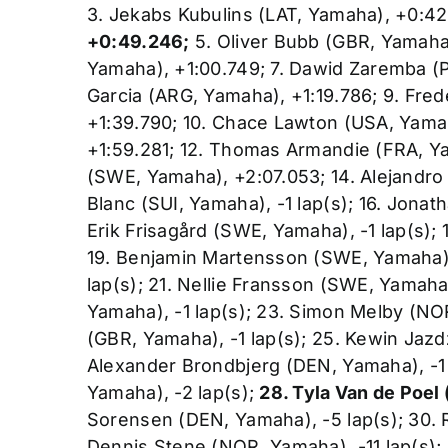
3. Jekabs Kubulins (LAT, Yamaha), +0:4
+0:49.246;
5. Oliver Bubb (GBR, Yamaha
Yamaha), +1:00.749; 7. Dawid Zaremba (P
Garcia (ARG, Yamaha), +1:19.786; 9. Fr
+1:39.790; 10. Chace Lawton (USA, Yamah
+1:59.281; 12. Thomas Armandie (FRA, Y
(SWE, Yamaha), +2:07.053; 14. Alejandro T
Blanc (SUI, Yamaha), -1 lap(s); 16. Jonat
Erik Frisagård (SWE, Yamaha), -1 lap(s); 1
19. Benjamin Martensson (SWE, Yamaha), 
lap(s); 21. Nellie Fransson (SWE, Yamaha)
Yamaha), -1 lap(s); 23. Simon Melby (NO
(GBR, Yamaha), -1 lap(s); 25. Kewin Jazd
Alexander Brondbjerg (DEN, Yamaha), -1 l
Yamaha), -2 lap(s);
28. Tyla Van de Poel 
Sorensen (DEN, Yamaha), -5 lap(s); 30. R
Dennis Stene (NOR, Yamaha), -11 lap(s);