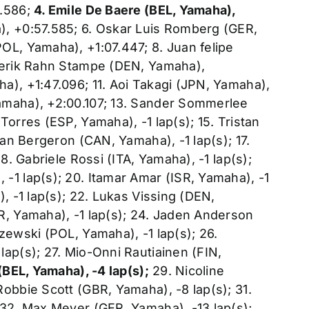
2.586;
4. Emile De Baere (BEL, Yamaha),
), +0:57.585; 6. Oskar Luis Romberg (GER,
OL, Yamaha), +1:07.447; 8. Juan felipe
ederik Rahn Stampe (DEN, Yamaha),
a), +1:47.096; 11. Aoi Takagi (JPN, Yamaha),
amaha), +2:00.107; 13. Sander Sommerlee
orres (ESP, Yamaha), -1 lap(s); 15. Tristan
han Bergeron (CAN, Yamaha), -1 lap(s); 17.
8. Gabriele Rossi (ITA, Yamaha), -1 lap(s);
-1 lap(s); 20. Itamar Amar (ISR, Yamaha), -1
, -1 lap(s); 22. Lukas Vissing (DEN,
R, Yamaha), -1 lap(s); 24. Jaden Anderson
zewski (POL, Yamaha), -1 lap(s); 26.
ap(s); 27. Mio-Onni Rautiainen (FIN,
(BEL, Yamaha), -4 lap(s);
29. Nicoline
obbie Scott (GBR, Yamaha), -8 lap(s); 31.
 32. Max Meyer (GER, Yamaha), -13 lap(s);