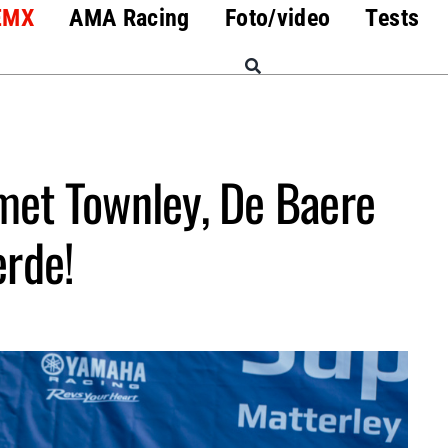
EMX
AMA Racing
Foto/video
Tests
met Townley, De Baere
erde!