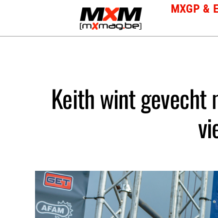
Skip
MXGP & 
to
content
Keith wint gevecht 
vi