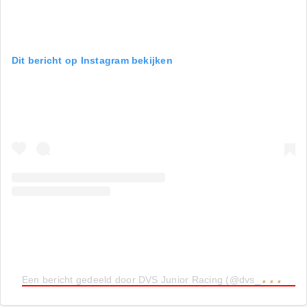
Dit bericht op Instagram bekijken
E
en bericht gedeeld door DVS Junior Racing (@dvs_junior_racing)