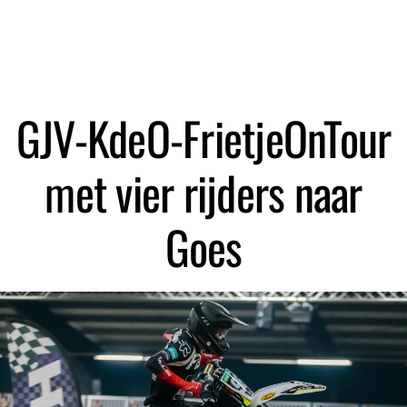
Zoeken
GJV-KdeO-FrietjeOnTour
met vier rijders naar
Goes