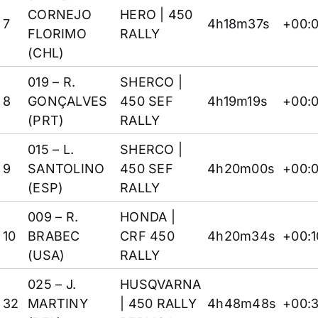
CORNEJO
HERO
| 450
7
4h18m37s
+00:
FLORIMO
RALLY
(CHL)
019 – R.
SHERCO
|
8
GONÇALVES
450 SEF
4h19m19s
+00:
(PRT)
RALLY
015 – L.
SHERCO
|
9
SANTOLINO
450 SEF
4h20m00s
+00:0
(ESP)
RALLY
009 – R.
HONDA
|
10
BRABEC
CRF 450
4h20m34s
+00:1
(USA)
RALLY
025 – J.
HUSQVARNA
32
MARTINY
| 450 RALLY
4h48m48s
+00:3