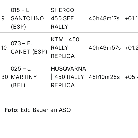
015 – L.
SHERCO
|
9
SANTOLINO
450 SEF
40h48m17s
+01:
(ESP)
RALLY
KTM
| 450
073 – E.
10
RALLY
40h49m57s
+01:
CANET (ESP)
REPLICA
025 – J.
HUSQVARNA
30
MARTINY
| 450 RALLY
45h10m25s
+05:
(BEL)
REPLICA
Foto:
Edo Bauer en ASO