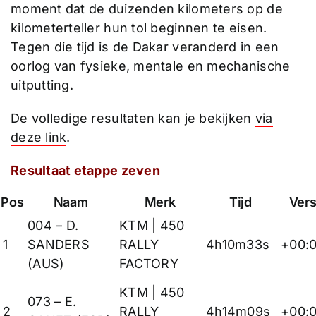
moment dat de duizenden kilometers op de
kilometerteller hun tol beginnen te eisen.
Tegen die tijd is de Dakar veranderd in een
oorlog van fysieke, mentale en mechanische
uitputting.
De volledige resultaten kan je bekijken
via
deze link
.
Resultaat etappe zeven
Pos
Naam
Merk
Tijd
Vers
004 – D.
KTM
| 450
1
SANDERS
RALLY
4h10m33s
+00:
(AUS)
FACTORY
KTM
| 450
073 – E.
2
RALLY
4h14m09s
+00: