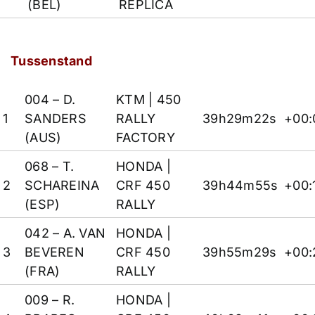
(BEL)
REPLICA
Tussenstand
004 – D.
KTM
| 450
1
SANDERS
RALLY
39h29m22s
+00:
(AUS)
FACTORY
068 – T.
HONDA
|
2
SCHAREINA
CRF 450
39h44m55s
+00:
(ESP)
RALLY
042 – A. VAN
HONDA
|
3
BEVEREN
CRF 450
39h55m29s
+00:
(FRA)
RALLY
009 – R.
HONDA
|