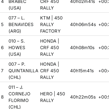
4
BRABEC
CRF 450
40h02m41s
+00:
(USA)
RALLY
077 – L.
KTM
| 450
5
BENAVIDES
RALLY
40h06m54s
+00:
(ARG)
FACTORY
010 – S.
HONDA
|
6
HOWES
CRF 450
40h08m10s
+00:
(USA)
RALLY
007 – P.
HONDA
|
7
QUINTANILLA
CRF 450
40h15m41s
+00:
(CHL)
RALLY
011 – J.
CORNEJO
HERO
| 450
8
40h22m05s
+00:
FLORIMO
RALLY
(CHL)