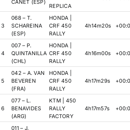
CANET (ESP)
REPLICA
068 – T.
HONDA
|
3
SCHAREINA
CRF 450
4h14m20s
+00:
(ESP)
RALLY
007 – P.
HONDA
|
4
QUINTANILLA
CRF 450
4h16m00s
+00:0
(CHL)
RALLY
042 – A. VAN
HONDA
|
5
BEVEREN
CRF 450
4h17m29s
+00:
(FRA)
RALLY
077 – L.
KTM
| 450
6
BENAVIDES
RALLY
4h17m57s
+00:0
(ARG)
FACTORY
011 – J.