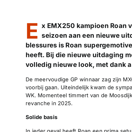
E
x EMX250 kampioen Roan van
seizoen aan een nieuwe ui
blessures is Roan supergemotivee
heeft. Bij die nieuwe uitdaging
volledig nieuwe look, met dank a
De meervoudige GP winnaar zag zijn MX
voorbij gaan. Uiteindelijk kwam de sympa
WK. Momenteel timmert van de Moosdijk
revanche in 2025.
Solide basis
In ieder geval heeft Roan een prima set