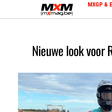
Skip
MXGP & 
to
content
Nieuwe look voor 