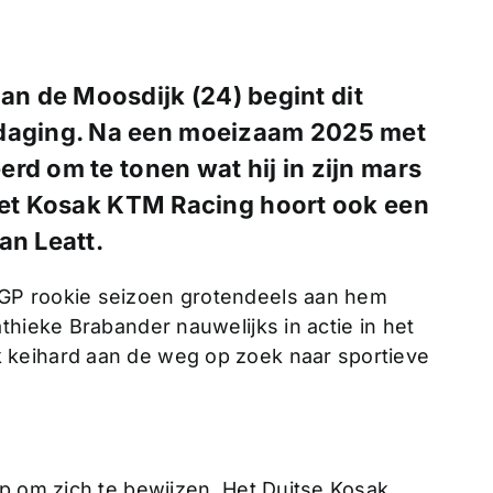
 de Moosdijk (24) begint dit
tdaging. Na een moeizaam 2025 met
rd om te tonen wat hij in zijn mars
 met Kosak KTM Racing hoort ook een
an Leatt.
GP rookie seizoen grotendeels aan hem
thieke Brabander nauwelijks in actie in het
 keihard aan de weg op zoek naar sportieve
up om zich te bewijzen. Het Duitse Kosak