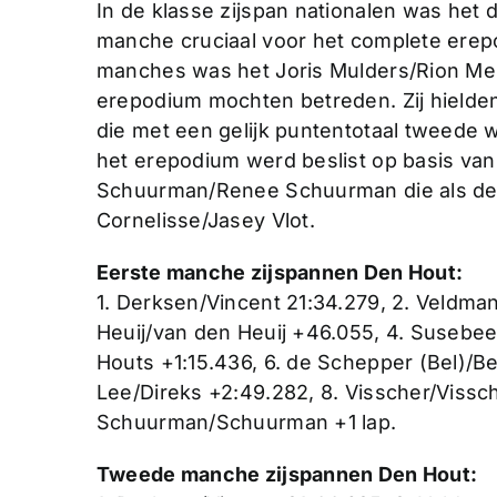
In de klasse zijspan nationalen was het
manche cruciaal voor het complete erepo
manches was het Joris Mulders/Rion Meu
erepodium mochten betreden. Zij hielden
die met een gelijk puntentotaal tweede 
het erepodium werd beslist op basis v
Schuurman/Renee Schuurman die als de
Cornelisse/Jasey Vlot.
Eerste manche zijspannen Den Hout:
1. Derksen/Vincent 21:34.279, 2. Veldma
Heuij/van den Heuij +46.055, 4. Susebee
Houts +1:15.436, 6. de Schepper (Bel)/Be
Lee/Direks +2:49.282, 8. Visscher/Vissche
Schuurman/Schuurman +1 lap.
Tweede manche zijspannen Den Hout: