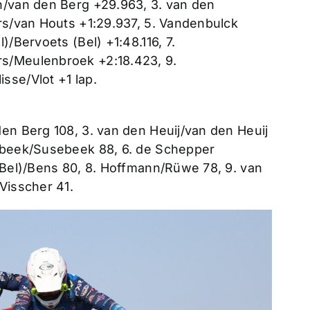
n/van den Berg +29.963, 3. van den
ers/van Houts +1:29.937, 5. Vandenbulck
)/Bervoets (Bel) +1:48.116, 7.
s/Meulenbroek +2:18.423, 9.
sse/Vlot +1 lap.
en Berg 108, 3. van den Heuij/van den Heuij
sebeek/Susebeek 88, 6. de Schepper
(Bel)/Bens 80, 8. Hoffmann/Rüwe 78, 9. van
Visscher 41.