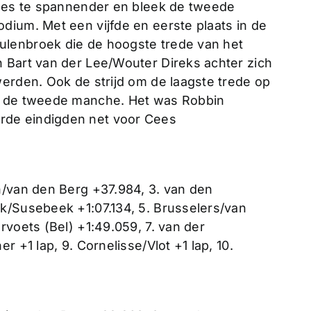
 des te spannender en bleek de tweede
dium. Met een vijfde en eerste plaats in de
lenbroek die de hoogste trede van het
 Bart van der Lee/Wouter Direks achter zich
werden. Ook de strijd om de laagste trede op
an de tweede manche. Het was Robbin
rde eindigden net voor Cees
n/van den Berg +37.984, 3. van den
k/Susebeek +1:07.134, 5. Brusselers/van
rvoets (Bel) +1:49.059, 7. van der
r +1 lap, 9. Cornelisse/Vlot +1 lap, 10.