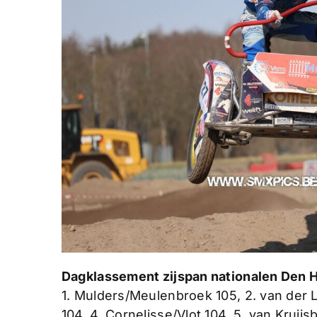
Dagklassement zijspan nationalen Den 
1. Mulders/Meulenbroek 105, 2. van der
104, 4. Cornelisse/Vlot 104, 5. van Kruij