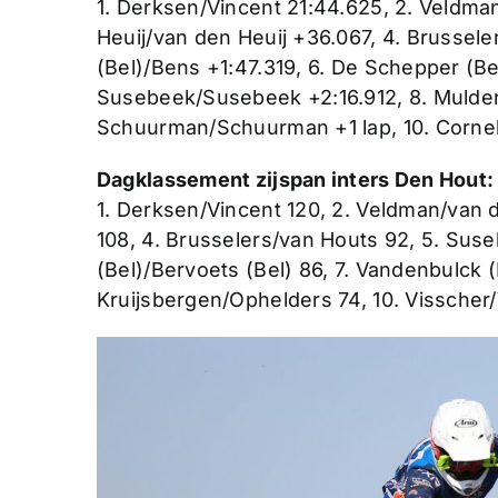
1. Derksen/Vincent 21:44.625, 2. Veldma
Heuij/van den Heuij +36.067, 4. Brussel
(Bel)/Bens +1:47.319, 6. De Schepper (Bel
Susebeek/Susebeek +2:16.912, 8. Mulder
Schuurman/Schuurman +1 lap, 10. Corneli
Dagklassement zijspan inters Den Hout:
1. Derksen/Vincent 120, 2. Veldman/van d
108, 4. Brusselers/van Houts 92, 5. Su
(Bel)/Bervoets (Bel) 86, 7. Vandenbulck 
Kruijsbergen/Ophelders 74, 10. Visscher/