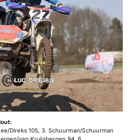
Hout:
 Lee/Direks 105, 3. Schuurman/Schuurman
sbergen/van Kruijsbergen 94, 6.