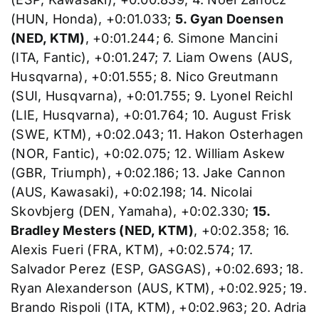
(HUN, Honda), +0:01.033;
5. Gyan Doensen
(NED, KTM)
, +0:01.244; 6. Simone Mancini
(ITA, Fantic), +0:01.247; 7. Liam Owens (AUS,
Husqvarna), +0:01.555; 8. Nico Greutmann
(SUI, Husqvarna), +0:01.755; 9. Lyonel Reichl
(LIE, Husqvarna), +0:01.764; 10. August Frisk
(SWE, KTM), +0:02.043; 11. Hakon Osterhagen
(NOR, Fantic), +0:02.075; 12. William Askew
(GBR, Triumph), +0:02.186; 13. Jake Cannon
(AUS, Kawasaki), +0:02.198; 14. Nicolai
Skovbjerg (DEN, Yamaha), +0:02.330;
15.
Bradley Mesters (NED, KTM)
, +0:02.358; 16.
Alexis Fueri (FRA, KTM), +0:02.574; 17.
Salvador Perez (ESP, GASGAS), +0:02.693; 18.
Ryan Alexanderson (AUS, KTM), +0:02.925; 19.
Brando Rispoli (ITA, KTM), +0:02.963; 20. Adria