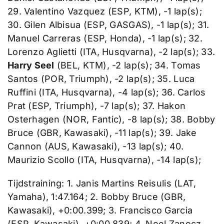
29. Valentino Vazquez (ESP, KTM), -1 lap(s);
30. Gilen Albisua (ESP, GASGAS), -1 lap(s); 31.
Manuel Carreras (ESP, Honda), -1 lap(s); 32.
Lorenzo Aglietti (ITA, Husqvarna), -2 lap(s); 33.
Harry Seel
(BEL, KTM), -2 lap(s); 34. Tomas
Santos (POR, Triumph), -2 lap(s); 35. Luca
Ruffini (ITA, Husqvarna), -4 lap(s); 36. Carlos
Prat (ESP, Triumph), -7 lap(s); 37. Hakon
Osterhagen (NOR, Fantic), -8 lap(s); 38. Bobby
Bruce (GBR, Kawasaki), -11 lap(s); 39. Jake
Cannon (AUS, Kawasaki), -13 lap(s); 40.
Maurizio Scollo (ITA, Husqvarna), -14 lap(s);
Tijdstraining: 1. Janis Martins Reisulis (LAT,
Yamaha), 1:47.164; 2. Bobby Bruce (GBR,
Kawasaki), +0:00.399; 3. Francisco Garcia
(ESP, Kawasaki), +0:00.839; 4. Noel Zanocz