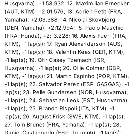
Husqvarna), +1:58.932; 12. Maximilian Ernecker
(AUT, KTM), +2:01.576; 13. Adrien Petit (FRA,
Yamaha), +2:03.388; 14. Nicolai Skovbjerg
(DEN, Yamaha), +2:12.994; 15. Paolo Maschio
(FRA, Honda), +2:13.228; 16. Alexis Fueri (FRA,
KTM), -1 lap(s); 17. Ryan Alexanderson (AUS,
KTM), -1 lap(s); 18. Valentin Kees (GER, KTM),
-1 lap(s); 19. Ofir Casey Tzemach (ISR,
Husqvarna), -1 lap(s); 20. Ollie Colmer (GBR,
KTM), -1 lap(s); 21. Martin Espinho (POR, KTM),
-1 lap(s); 22. Salvador Perez (ESP, GASGAS), -1
lap(s); 23. Pelle Gundersen (NOR, Husqvarna),
-1 lap(s); 24. Sebastian Leok (EST, Husqvarna),
-1 lap(s); 25. Brando Rispoli (ITA, KTM), -1
lap(s); 26. August Frisk (SWE, KTM), -1 lap(s);
27. Tom Brunet (FRA, Yamaha), -1 lap(s); 28.
Daniel Castanondo (ESP, Triumph), -1 lap(s);