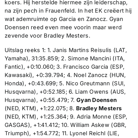
koers. Hij herstelde hiermee zijn leiderschap,
na zijn pech in Frauenfeld. In het EK creëert hij
wat ademruimte op Garcia en Zanocz. Gyan
Doensen reed even mee voorin maar werd
zevende voor Bradley Mesters.
Uitslag reeks 1: 1. Janis Martins Reisulis (LAT,
Yamaha), 31:35.859; 2. Simone Mancini (ITA,
Fantic), +0:10.060; 3. Francisco Garcia (ESP,
Kawasaki), +0:39.794; 4. Noel Zanocz (HUN,
Honda), +0:43.699; 5. Nico Greutmann (SUI,
Husqvarna), +0:52.185; 6. Liam Owens (AUS,
Husqvarna), +0:55.479; 7.
Gyan Doensen
(NED, KTM), +1:22.075; 8.
Bradley Mesters
(NED, KTM), +1:25.364; 9. Adria Monne (ESP,
GASGAS), +1:41.412; 10. William Askew (GBR,
Triumph), +1:54.772; 11. Lyonel Reichl (LIE,