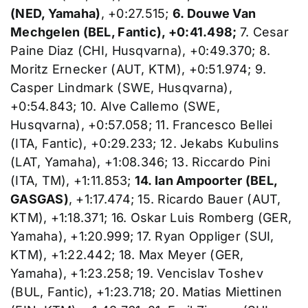
(NED, Yamaha)
, +0:27.515;
6. Douwe Van
Mechgelen (BEL, Fantic), +0:41.498;
7. Cesar
Paine Diaz (CHI, Husqvarna), +0:49.370; 8.
Moritz Ernecker (AUT, KTM), +0:51.974; 9.
Casper Lindmark (SWE, Husqvarna),
+0:54.843; 10. Alve Callemo (SWE,
Husqvarna), +0:57.058; 11. Francesco Bellei
(ITA, Fantic), +0:29.233; 12. Jekabs Kubulins
(LAT, Yamaha), +1:08.346; 13. Riccardo Pini
(ITA, TM), +1:11.853;
14. Ian Ampoorter (BEL,
GASGAS)
, +1:17.474; 15. Ricardo Bauer (AUT,
KTM), +1:18.371; 16. Oskar Luis Romberg (GER,
Yamaha), +1:20.999; 17. Ryan Oppliger (SUI,
KTM), +1:22.442; 18. Max Meyer (GER,
Yamaha), +1:23.258; 19. Vencislav Toshev
(BUL, Fantic), +1:23.718; 20. Matias Miettinen