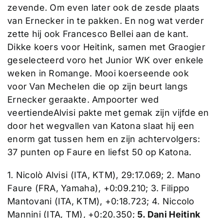
zevende. Om even later ook de zesde plaats
van Ernecker in te pakken. En nog wat verder
zette hij ook Francesco Bellei aan de kant.
Dikke koers voor Heitink, samen met Graogier
geselecteerd voro het Junior WK over enkele
weken in Romange. Mooi koerseende ook
voor Van Mechelen die op zijn beurt langs
Ernecker geraakte. Ampoorter wed
veertiendeAlvisi pakte met gemak zijn vijfde en
door het wegvallen van Katona slaat hij een
enorm gat tussen hem en zijn achtervolgers:
37 punten op Faure en liefst 50 op Katona.
1. Nicolò Alvisi (ITA, KTM), 29:17.069; 2. Mano
Faure (FRA, Yamaha), +0:09.210; 3. Filippo
Mantovani (ITA, KTM), +0:18.723; 4. Niccolo
Mannini (ITA, TM), +0:20.350;
5. Dani Heitink