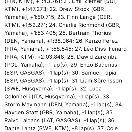
(FIN, KTM), +1:43.761; 21. Emil Ziemer (SUI,
KTM), +1:47.273; 22. Drew Stock (GBR,
Yamaha), +1:50.715; 23. Finn Lange (GER,
KTM), +1:52.271; 24. Charlie Richmond (GBR,
Yamaha), +1:53.405; 25. Bertram Thorius
(DEN, Yamaha), +1:38.964; 26. Kenzo Ferez
(FRA, Yamaha), +1:58.545; 27. Léo Diss-Fenard
(FRA, KTM), +2:03.848; 28. Dawid Zaremba
(POL, Yamaha), -1 lap(s); 29. Enzo Badenas
(ESP, GASGAS), -1 lap(s); 30. Samuel Tapia
(ESP, GASGAS), -1 lap(s); 31. Liam Sörensson
(SWE, Husqvarna), -1 lap(s); 32. Luca
Colonnelli (ITA, Husqvarna), -1 lap(s); 33.
Storm Maymann (DEN, Yamaha), -1 lap(s); 34.
Hayden Statt (GBR, Yamaha), -1 lap(s); 35.
Raivo Laicans (LAT, GASGAS), -1 lap(s); 36.
Dante Lantz (SWE, KTM), -8 lap(s); 37. Cole