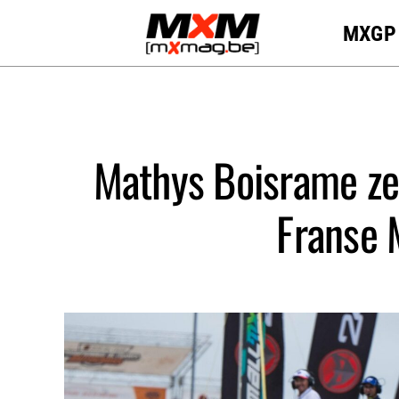
Skip
MXGP
to
content
Mathys Boisrame zet
Franse 