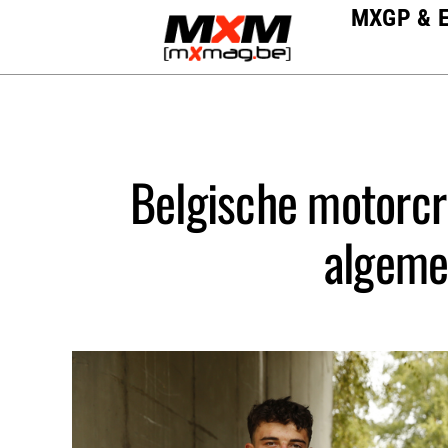
Skip
MXGP & 
to
content
Belgische motorcr
algeme